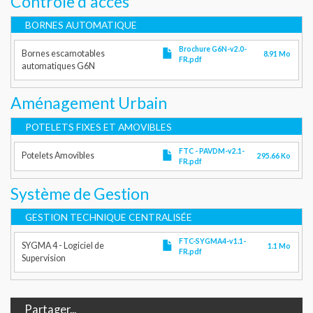
Contrôle d'accès
BORNES AUTOMATIQUE
Brochure G6N-v2.0-
Bornes escamotables
8.91 Mo
FR.pdf
automatiques G6N
Aménagement Urbain
POTELETS FIXES ET AMOVIBLES
FTC - PAVDM-v2.1-
Potelets Amovibles
295.66 Ko
FR.pdf
Système de Gestion
GESTION TECHNIQUE CENTRALISÉE
FTC-SYGMA4-v1.1-
SYGMA 4 - Logiciel de
1.1 Mo
FR.pdf
Supervision
Partager...