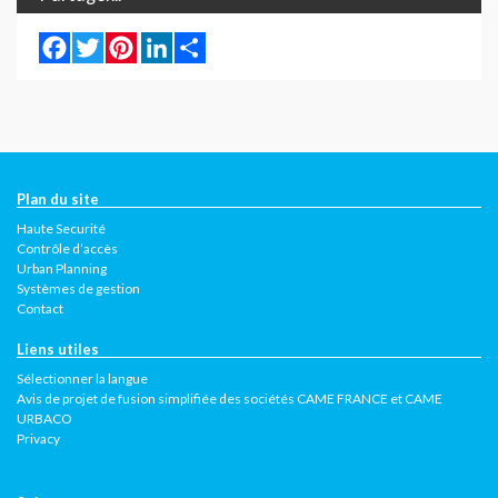
Facebook
Twitter
Pinterest
LinkedIn
Share
Plan du site
Haute Securité
Contrôle d’accès
Urban Planning
Systèmes de gestion
Contact
Liens utiles
Sélectionner la langue
Avis de projet de fusion simplifiée des sociétés CAME FRANCE et CAME
URBACO
Privacy