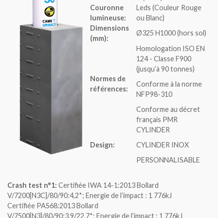
Couronne
Leds (Couleur Rouge
lumineuse:
ou Blanc)
Dimensions
Ø325 H1000 (hors sol)
(mm):
Homologation ISO EN
124 - Classe F900
(jusqu’à 90 tonnes)
Normes de
Conforme à la norme
références:
NFP98-310
Conforme au décret
français PMR
CYLINDER
Design:
CYLINDER INOX
PERSONNALISABLE
Crash test n°1:
Certifiée IWA 14-1:2013 Bollard
V/7200[N3C]/80/90:4,2*; Energie de l’impact : 1 776kJ
Certifiée PAS68:2013 Bollard
V/7500[N3]/80/90:3,9/22,7*; Energie de l’impact : 1 776kJ