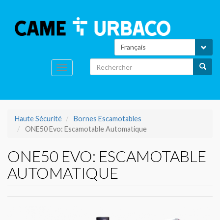
Aller
au
Search
contenu
principal
Select
your
language
Rechercher
Reche
Toggle
navigation
Haute Sécurité
Bornes Escamotables
ONE50 Evo: Escamotable Automatique
ONE50 EVO: ESCAMOTABLE
AUTOMATIQUE