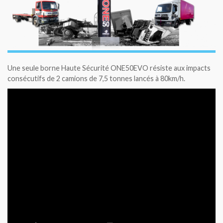
Une seule borne Haute Sécurité ONE50EVO résiste aux impacts
consécutifs de 2 camions de 7,5 tonnes lancés à 80km/h.