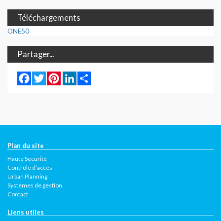
Téléchargements
ONE50
Partager...
Facebook
Twitter
Pinterest
LinkedIn
Share
Plan du site
Haute Securité
Contrôle d’accès
Urban Planning
Systèmes de gestion
Contact
Liens utiles