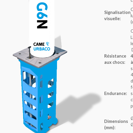
c
Signalisation
l
visuelle:
(
C
L
l
Résistance
aux chocs:
s
4
d
f
Endurance:
s
c
p
Ø
Dimensions
Ø
(mm):