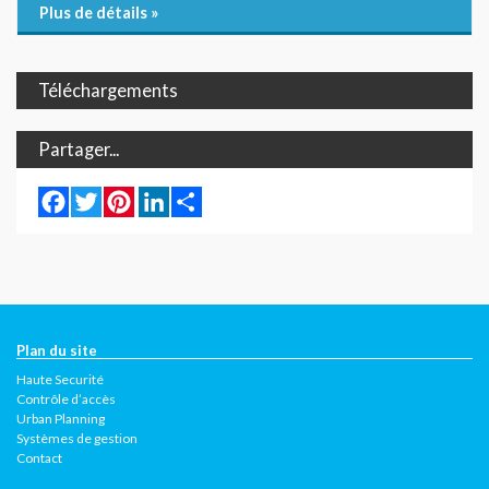
Plus de détails »
Téléchargements
Partager...
Facebook
Twitter
Pinterest
LinkedIn
Share
Plan du site
Haute Securité
Contrôle d’accès
Urban Planning
Systèmes de gestion
Contact